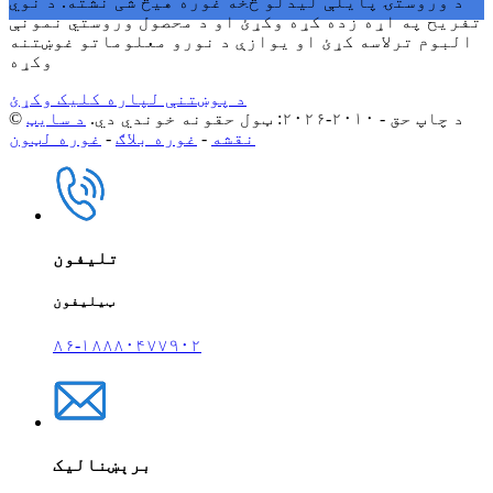
د وروستۍ پایلې لیدلو څخه غوره هیڅ شی نشته. د نوي
تفریح ​​په اړه زده کړه وکړئ او د محصول وروستي نمونې
البوم ترلاسه کړئ او یوازې د نورو معلوماتو غوښتنه
وکړه
د پوښتنې لپاره کلیک وکړئ
© د چاپ حق - ۲۰۱۰-۲۰۲۶: ټول حقونه خوندي دي.
د سایټ
نقشه
-
غوره بلاګ
-
غوره لټون
تلیفون
ټیلیفون
۸۶-۱۸۸۸۰۴۷۷۹۰۲
برېښنالیک