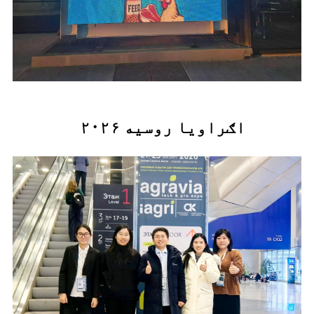
۲۰۲۶ اګراویا روسیه