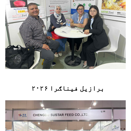
۲۰۲۶ برازیل فیناګرا