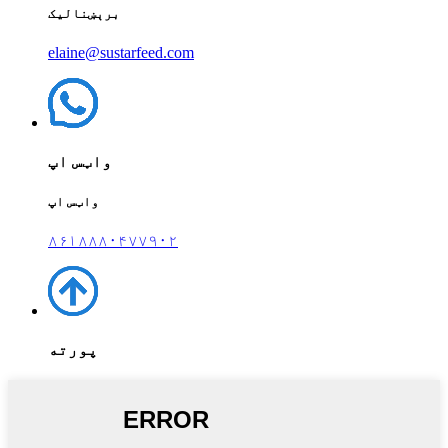
برېښنالیک
elaine@sustarfeed.com
واټس اپ
واټس اپ
۸۶۱۸۸۸۰۴۷۷۹۰۲
پورته