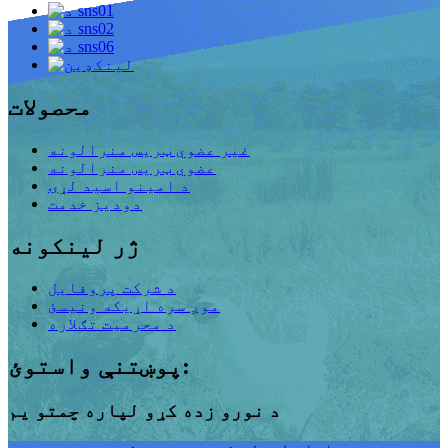
محصولات
غیر عضوي ټریس منرالونه
عضوي ټریس منرالونه
د امینو اسید لړۍ
دودیز خدمت
ژر لینکونه
د شرکت پروفایل
موږ سره اړیکه ونیسئ
د محرمیت تګلاره
پوښتنې واستوئ:
د نورو زده کړو لپاره چمتو یم