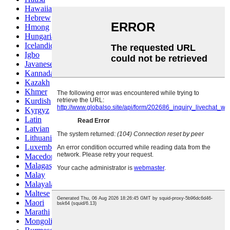
Hawaiian
Hebrew
Hmong
Hungarian
Icelandic
Igbo
Javanese
Kannada
Kazakh
Khmer
Kurdish
Kyrgyz
Latin
Latvian
Lithuanian
Luxembou..
Macedonian
Malagasy
Malay
Malayalam
Maltese
Maori
Marathi
Mongolian