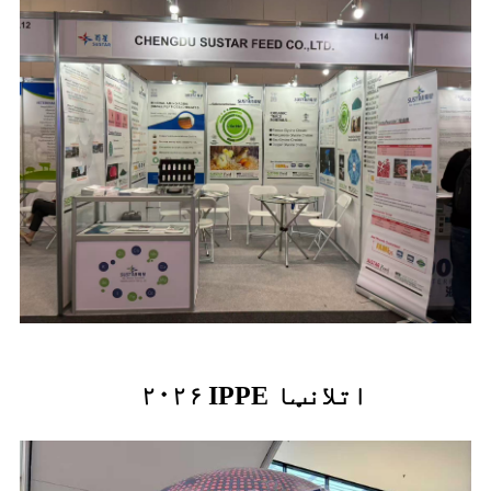
۲۰۲۶ IPPE اتلانټا