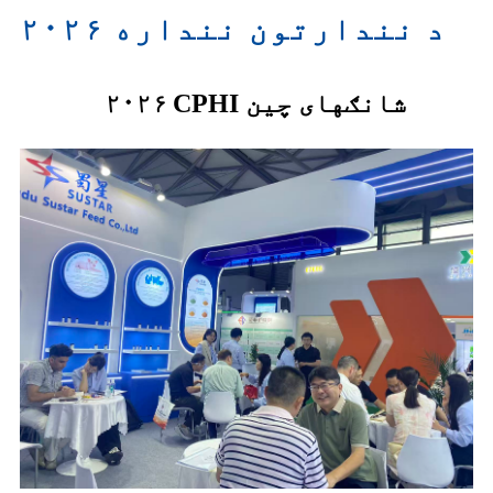
د نندارتون ننداره ۲۰۲۶
۲۰۲۶ CPHI شانګهای چین