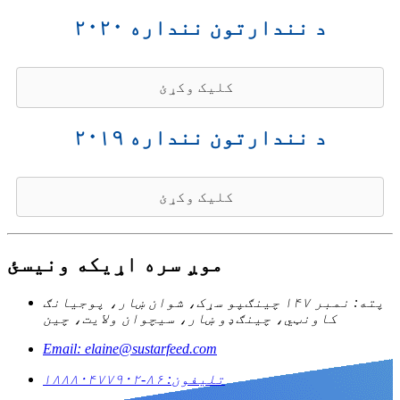
د نندارتون ننداره ۲۰۲۰
کلیک وکړئ
د نندارتون ننداره ۲۰۱۹
کلیک وکړئ
موږ سره اړیکه ونیسئ
پته: نمبر ۱۴۷ چینګپو سړک، شوان ښار، پوجیانګ
کاونټي، چینګډو ښار، سیچوان ولایت، چین
Email: elaine@sustarfeed.com
تلیفون: ۸۶-۱۸۸۸۰۴۷۷۹۰۲