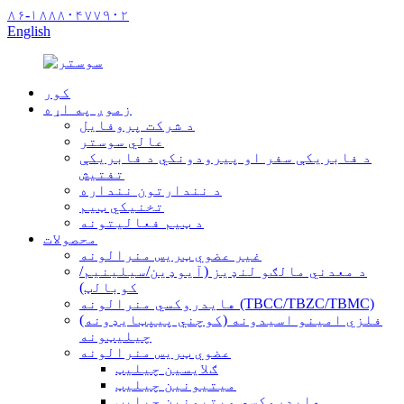
۸۶-۱۸۸۸۰۴۷۷۹۰۲
English
کور
زموږ په اړه
د شرکت پروفایل
عالي سوستر
د فابریکې سفر او پیرودونکي د فابریکې
تفتیش
د نندارتون ننداره
تخنیکي ټیم
د ټیم فعالیتونه
محصولات
غیر عضوي ټریس منرالونه
د معدني مالګو لنډیز (آیوډین/سیلینیم/
کوبالټ)
هایدروکسي منرالونه (TBCC/TBZC/TBMC)
فلزي امینو اسیدونه (کوچني پیپټایډونه)
چیلیټونه
عضوي ټریس منرالونه
ګلایسین چیلیټ
میتیونین چیلیټ
هایدروکسي میتیونین چیلیټ