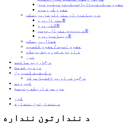
عضوي سیلینیم-ایل-سیلینومیتیونین
عضوي کرومیم
د ویټامین او منرالونو پریمکس
منرال پرو®
ګلی پرو®
د پیپټي منرال بوسټ®
ویټامین پرو®
فعال پریمکس
عضوي اسید / عضوي کلسیم
د اوبو د خوړو جذبونکي
نور
د څارویو ساتنه
دودیز خدمت
د کیفیت کنټرول
د څیړنې او پراختیا مرکز
خبرونه
موږ سره اړیکه ونیسئ
کور
د نندارتون ننداره
د نندارتون ننداره