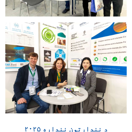
د نندارتون ننداره ۲۰۲۵