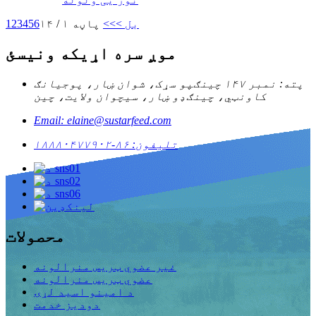
بل >
>>
پاڼه ۱ / ۱۴
6
5
4
3
2
1
موږ سره اړیکه ونیسئ
پته: نمبر ۱۴۷ چینګپو سړک، شوان ښار، پوجیانګ
کاونټي، چینګډو ښار، سیچوان ولایت، چین
Email: elaine@sustarfeed.com
تلیفون: ۸۶-۱۸۸۸۰۴۷۷۹۰۲
محصولات
غیر عضوي ټریس منرالونه
عضوي ټریس منرالونه
د امینو اسید لړۍ
دودیز خدمت