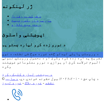
ژر لینکونه
د شرکت پروفایل
موږ سره اړیکه ونیسئ
د محرمیت تګلاره
پوښتنې واستوئ:
د نورو زده کړو لپاره چمتو یم
د وروستۍ پایلې لیدلو څخه غوره هیڅ شی نشته. د نوي
تفریح ​​په اړه زده کړه وکړئ او د محصول وروستي نمونې
البوم ترلاسه کړئ او یوازې د نورو معلوماتو غوښتنه
وکړه
د پوښتنې لپاره کلیک وکړئ
© د چاپ حق - ۲۰۱۰-۲۰۲۶: ټول حقونه خوندي دي.
د سایټ
نقشه
-
غوره بلاګ
-
غوره لټون