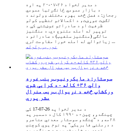
د مدیر لخوا د ۲۶-۰۷-۲۰ په اړه
د بازار عمومي ځانګړتیا عمومي
رجحان: د فصل څخه بهر، مختلف ډولونه د
لګښت جوړښت، د اکمالاتو تنظیم کولو
ظرفیت او د صادراتو غوښتنې کې د
توپیر له امله متنوع دي. د منګنیز
مالګې (منګنیز سلفیټ) د صادراتو د
زیاتوالي له امله خورا مقاومت لري ...
نور یی ولوله
سوستار: د مایکرونیوټرینټ غوره
والي ۳۶+ کاله - د کرایې شوي
ورکشاپ څخه د نړیوال ټریس منرال
مشر پورې
د مدیر لخوا په 26-07-17 کې
چینګدو، چین - د ۱۹۹۰ کال د دسمبر په
۲۸مه، د "چنګدو سوستار معدني عناصرو
د درملنې فابریکې" په نوم یوې کوچنۍ
تصدۍ په خاموشۍ سره د چینګدو په