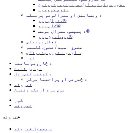
عضوي سیلینیم-ایل-سیلینومیتیونین
عضوي کرومیم
د ویټامین او منرالونو پریمکس
منرال پرو®
ګلی پرو®
د پیپټي منرال بوسټ®
ویټامین پرو®
فعال پریمکس
عضوي اسید / عضوي کلسیم
د اوبو د خوړو جذبونکي
نور
د څارویو ساتنه
دودیز خدمت
د کیفیت کنټرول
د څیړنې او پراختیا مرکز
خبرونه
موږ سره اړیکه ونیسئ
کور
خبرونه
خبرونه
د محصول خبرونه