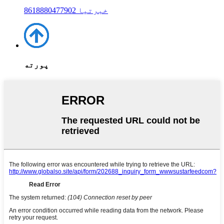
8618880477902 خبرتیا
پورته