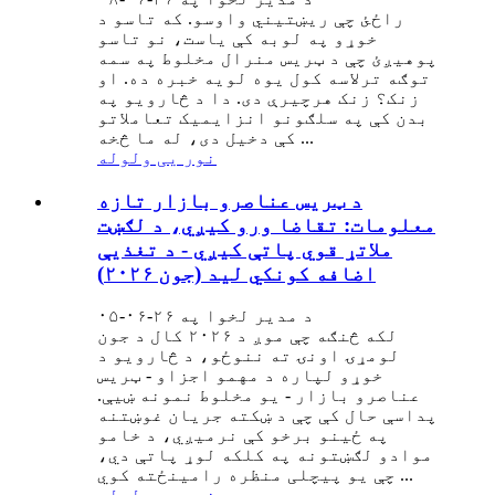
راځئ چې ریښتیني واوسو. که تاسو د
خوړو په لوبه کې یاست، نو تاسو
پوهیږئ چې د ټریس منرال مخلوط په سمه
توګه ترلاسه کول یوه لویه خبره ده. او
زنک؟ زنک هرچیرې دی. دا د څارویو په
بدن کې په سلګونو انزایمیک تعاملاتو
کې دخیل دی، له ما څخه ...
نور یی ولوله
د ټریس عناصرو بازار تازه
معلومات: تقاضا ورو کیږي، د لګښت
ملاتړ قوي پاتې کیږي - د تغذیې
اضافه کونکي لید (جون ۲۰۲۶)
د مدیر لخوا په ۲۶-۰۶-۰۵
لکه څنګه چې موږ د ۲۰۲۶ کال د جون
لومړۍ اونۍ ته ننوځو، د څارویو د
خوړو لپاره د مهمو اجزاو - ټریس
عناصرو بازار - یو مخلوط نمونه ښیې.
پداسې حال کې چې د ښکته جریان غوښتنه
په ځینو برخو کې نرمیږي، د خامو
موادو لګښتونه په کلکه لوړ پاتې دي،
چې یو پیچلی منظره رامینځته کوي ...
نور یی ولوله