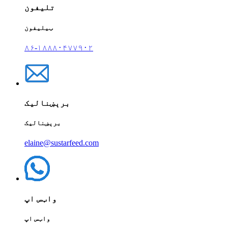
تلیفون
ټیلیفون
۸۶-۱۸۸۸۰۴۷۷۹۰۲
برېښنالیک
برېښنالیک
elaine@sustarfeed.com
واټس اپ
واټس اپ