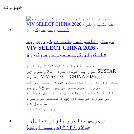
خبرونه
سوستر تاسو ته بلنه درکوي چې په
VIV SELECT CHINA 2026 -
شانګهای کې له موږ سره وګورئ
د مدیر لخوا د ۲۶-۰۷-۲۰ په اړه
موږ په خوښۍ سره اعلان کوو چې SUSTAR
به په VIV SELECT CHINA 2026 کې
نندارې ته وړاندې شي، چې د آسیا یو له
خورا اغیزمنو نړیوالو څارویو
نندارتونونو څخه دی. دا زموږ لپاره
یو غوره فرصت دی چې د صنعت پرو سره
وصل شو ...
نور یی ولوله
د ټریس عناصرو بازار تحلیل –
جولای ۲۰۲۶ (دوهمه اونۍ)