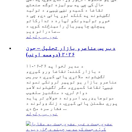
حال کې چې په ټولیزه توګه صنعتي
تقاضا د کمیدو نښې ښیې، د تولید
لګښتونه په کلکه لوړ پاتې دي، چې د
خوړو تولیدونکو لپاره د تدارکاتو
پیچلي چاپیریال رامینځته کوي. د
صادراتو ډیم...
نور یی ولوله
د ټریس عناصرو بازار تحلیل – جون
۲۰۲۶ (دوهمه اونۍ)
د مدیر لخوا په ۲۶-۰۶-۱۱
د بازار کتنه: تقاضا ورو کیږي،
لګښتونه ملاتړي پاتې کیږي د ټریس
عناصرو بازار یو توپیر لرونکی نمونه
ښیې: تقاضا کمیږي، مګر لګښتونه لاهم
دوام لري. د منګنیز سلفیټ
مونوهایډریټ امرونه د جولای تر پایه
پورې مطمئن پاتې کیږي. د زنک ډولونه د
فشار سره مخ دي ...
نور یی ولوله