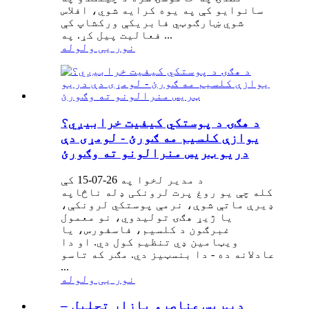
سانوایو کې په یوه کرایه شوي، افلاس
شوي ښارګوټي فابریکې ورکشاپ کې
فعالیت پیل کړ. په ...
نور یی ولوله
د هګۍ د پوستکي کیفیت خرابیږي؟
یوازې کلسیم مه ګورئ - لومړی دې
دریو ټریس منرالونو ته وګورئ
د مدیر لخوا په 26-07-15 کې
کله چې یو روغ پرت لرونکی ډله ناڅاپه
ډیرې ماتې شوې، نرمې پوستکي لرونکې،
یا ژیړ هګۍ تولیدوي، نو معمول
غبرګون د کلسیم، فاسفورس، یا
ویټامین ډي تنظیم کول دي. او دا
عادلانه ده - دا بنسټیز دي. مګر که تاسو
...
نور یی ولوله
د ټریس عناصرو بازار تحلیل –