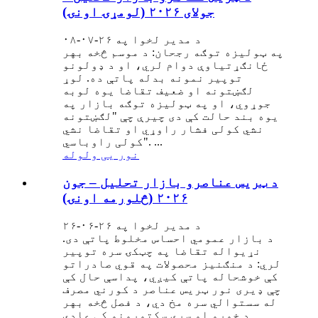
جولای ۲۰۲۶ (لومړۍ اونۍ)
د مدیر لخوا په ۲۶-۰۷-۰۸
په ټولیزه توګه رجحان: د موسم څخه بهر
ځانګړتیاوې دوام لري، او د ډولونو
توپیر نمونه بدله پاتې ده. لوړ
لګښتونه او ضعیف تقاضا یوه لوبه
جوړوي، او په ټولیزه توګه بازار په
یوه بند حالت کې دی چیرې چې "لګښتونه
نشي کولی فشار راوړي او تقاضا نشي
کولی راوباسي". ...
نور یی ولوله
د ټریس عناصرو بازار تحلیل – جون
۲۰۲۶ (څلورمه اونۍ)
د مدیر لخوا په ۲۶-۰۶-۲۶
د بازار عمومي احساس مخلوط پاتې دی.
نړیواله تقاضا په چټکۍ سره توپیر
لري: د منګنیز محصولات په قوي صادراتو
کې خوشحاله پاتې کیږي، پداسې حال کې
چې ډیری نور ټریس عناصر د کورني مصرف
له سستوالي سره مخ دي، د فصل څخه بهر
د خوړو او سرې سکتورونو کې عادي