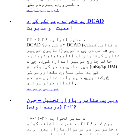
کمزوری. پیرودونکي ...
نور یی ولوله
په شخوند وهونکو کې د DCAD
اهمیت او مدیریت
د مدیر لخوا په ۲۶-۰۶-۲۵
DCAD څه شی دی؟ DCAD (د غذایی کیشن-
انایون توپیر) یو شاخص دی چې د لویو
غذایی کیشنونو او انایونونو ترمنځ د
خالص چارج توپیر اندازه کوي، چې د
وچې مادې په هر کیلوګرام (mEq/kg DM)
کې په ملی مساوي مقدارونو کې
څرګندیږي. د یو واحد غذایی موادو
اندازه کولو پرځای،...
نور یی ولوله
د ټریس عناصرو بازار تحلیل – جون
۲۰۲۶ (دریمه اونۍ)
د مدیر لخوا په ۲۶-۰۶-۱۸
د جون ۱۸، ۲۰۲۶ - د خوړو د اضافه کولو
د خامو موادو نړیوال بازار پدې اونۍ
کې یو مخلوط انځور وړاندې کوي. پداسې