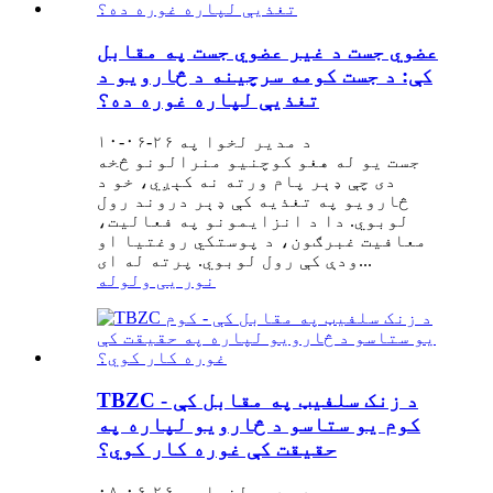
عضوي جست د غیر عضوي جست په مقابل
کې: د جست کومه سرچینه د څارویو د
تغذیې لپاره غوره ده؟
د مدیر لخوا په ۲۶-۰۶-۱۰
جست یو له هغو کوچنیو منرالونو څخه
دی چې ډېر پام ورته نه کېږي، خو د
څارویو په تغذیه کې ډېر دروند رول
لوبوي. دا د انزایمونو په فعالیت،
معافیت غبرګون، د پوستکي روغتیا او
ودې کې رول لوبوي. پرته له ای...
نور یی ولوله
TBZC د زنک سلفیټ په مقابل کې -
کوم یو ستاسو د څارویو لپاره په
حقیقت کې غوره کار کوي؟
د مدیر لخوا په ۲۶-۰۶-۰۸