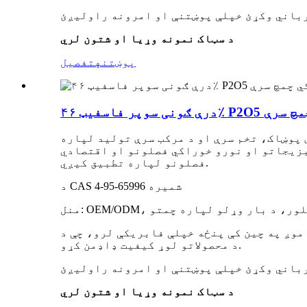
د سټاک نمونه وړیا او شتون لري
پوښتنه
تفصیل
ه لرونکي چمچ سرې
 پوښاک، تخم سرې او د مرکب سرې تولید لپاره
بزیجاتو او نورو خوراکي فصلونو او اقتصادي
فصلونو لپاره تطبیق کیږي.
د CAS شمیره 65996-95-4
موږ په چین کې پنځه خپلې فابریکې لرو، چې د FAMI-QS/ISO/GMP تصدیق شوي، د بشپړ تولید لاین سره. موږ به ستاسو لپاره د تولید ټوله پروسه وڅارو ترڅو
د محصولاتو لوړ کیفیت ډاډمن کړو.
د سټاک نمونه وړیا او شتون لري