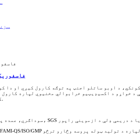
فاسفوریک اسید ۸۵.۰٪ د خوړو
ونکي، د اوبو ساتلو اجنټ په توګه کارول کیږي او دا کو
ې د خواړو د اکسیډیټیو خرابوالي مخنیوي لپاره کارول ک
کې کارول کیږي. او دا ډیری صنعتي کارونې لري.
نل: OEM/ODM، سوداګري، عمده پلور، د بار وړلو لپاره چمتو، SGS یا د دریمې ډلې د ازموینې راپور