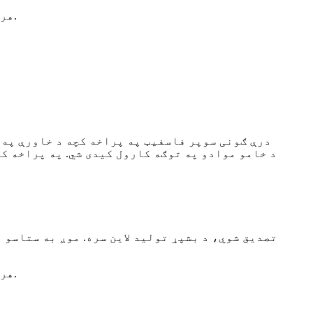
هر ډول پوښتنې چې موږ یې ځواب ورکولو ته خوشحاله یو، مهرباني وکړئ خپلې پوښتنې او امرونه راولیږئ.
درې ګونی سوپر فاسفیټ په پراخه کچه د خاورې په 
د خامو موادو په توګه کارول کیدی شي. په پراخه 
م
هر ډول پوښتنې چې موږ یې ځواب ورکولو ته خوشحاله یو، مهرباني وکړئ خپلې پوښتنې او امرونه راولیږئ.