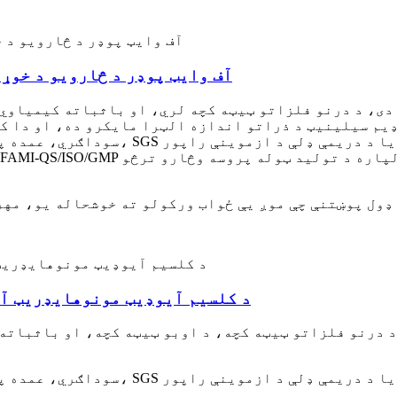
د سوډیم سیلینایټ Na2SeO3 آف وایټ پوډر د څاروی
 دی، د درنو فلزاتو ټیټه کچه لري، او باثباته کیمیاوي
OEM/ODM، سوداګري، عمده پلور، د بار وړلو لپاره چمتو، SGS یا د دریمې ډلې د ازموینې راپور
د کلسیم آیوډیټ مونوهایډریټ آف
د درنو فلزاتو ټیټه کچه، د اوبو ټیټه کچه، او باثباته
OEM/ODM، سوداګري، عمده پلور، د بار وړلو لپاره چمتو، SGS یا د دریمې ډلې د ازموینې راپور