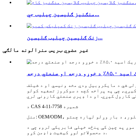
منګنیز ګلیسین چیلیټ جي...
زنک ګلیسین چیلیټ ګلیسین...
غیر عضوي ټریس منرالونه مالګې
 درجه او صنعتي درجه
لی شي د مایکروبیل ودې مخه ونیسي او د شیلف
یږي، چې په پراخه کچه د سوکروز تصفیه کولو
د CAS شمیره 7758-11-4
موږ په چین کې پنځه خپلې فابریکې لرو، چې د FAMI-QS/ISO/GMP تصدیق شوي، د بشپړ تولید لاین سره. موږ به ستاسو لپاره د تولید ټوله پروسه وڅارو ترڅو
د محصولاتو لوړ کیفیت ډاډمن کړو.