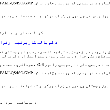
د کوبالټ کاربونیټ ارغوان
یا پوډر دی. زهرجن، سترګو، تنفسي سیسټم او پوستکي ته 
OEM/ODM، سوداګري، عمده پلور، د بار وړلو لپاره چمتو، SGS یا د دریمې ډلې د ازموینې راپور