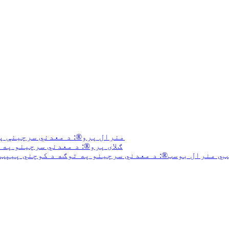
منرال پرو®: د معدني سرچینې پ
ګلای پرو®: د معدني سرچینو په
ي منرال بوسټ®: د معدني سرچینو په توګه د کوچني پیپټ