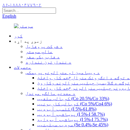
۸۶-۱۸۸۸۰۴۷۷۹۰۲
English
کور
زموږ په اړه
د شرکت پروفایل
عالي سوستر
د فابریکې سفر
د نندارتون ننداره
محصولات
د ویټامین او منرالونو پریمکس
ه توګه د انګرونک منرال څخه کار واخلئ
 توګه د ګلایسین چیلیټ منرالونه وکاروئ
ایډونو چیلیټ منرالونو څخه کار واخلئ
د معدني مالګو موندل
کوبالټ سلفیټ (Co 20.5%/Co 33%)
کوبالټ کاربونیټ (Co 5%/Co4 6%)
کلسیم آیوډیټ (I 5%-61.8%)
پوټاشیم آیوډیټ (I 5%-I 58.7%)
پوټاشیم آیوډایډ (I 5%-I 75.7%)
سوډیم سیلینیټ (Se 0.4%-Se 45%)
فعال پریمکس