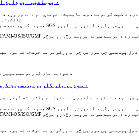
د پوټاشیم آیوډایډ آف
ی، د کیک کولو ضد، ښه مایعیت، خوندي او د باور وړ، د 
ځانګړتیا لري، د پریمکس پروسس لپاره خورا مناسب دی.
OEM/ODM، سوداګري، عمده پلور، د بار وړلو لپاره چمتو، SGS یا د دریمې ډلې د ازموینې راپور
د سوډیم بای کاربونیټ سپین کرس
ر وړ دی، د درنو فلزاتو ټیټ محتوا او باثباته کیمیاوي
OEM/ODM، سوداګري، عمده پلور، د بار وړلو لپاره چمتو، SGS یا د دریمې ډلې د ازموینې راپور