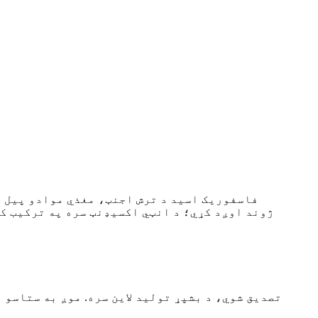
فاسفوریک اسید د ترش اجنټ، مغذي موادو پیل ک
ژوند اوږد کړي؛ د انټي اکسیډنټ سره په ترکیب ک
م