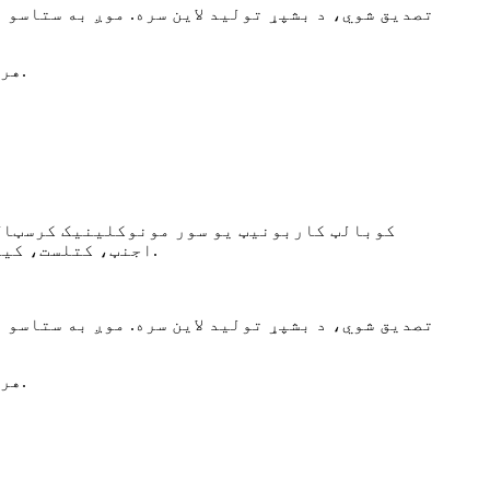
هر ډول پوښتنې چې موږ یې ځواب ورکولو ته خوشحاله یو، مهرباني وکړئ خپلې پوښتنې او امرونه راولیږئ.
کوبالټ کاربونیټ یو سور مونوکلینیک کرسټال 
اجنټ، کتلست، کیموفلاج رنګ، خواړه، مایکرو سرې، سیرامیک او د کوبالټ اکسایډ خامو موادو تولید لپاره کارول کیږي.
هر ډول پوښتنې چې موږ یې ځواب ورکولو ته خوشحاله یو، مهرباني وکړئ خپلې پوښتنې او امرونه راولیږئ.