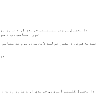
دا محصول سوډیم سیلینیټ خوندي او د باور وړ
خورا مناسب دی. د سوډیم سیلینیټ د ذراتو اندازه الټرا مایکرو ده، او دا کولی شي د ګلوکوز زغم او د زړه فعالیت سم کړي.
هر ډول پوښتنې چې موږ یې ځواب ورکولو ته خوشحاله یو، مهرباني وکړئ خپلې پوښتنې او امرونه راولیږئ.
دا محصول کلسیم آیوډیټ خوندي او د باور وړ دی، 