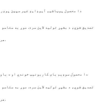
دا محصول پوټاشیم آیوډایډ غیر سپین پوډر د
هر ډول پوښتنې چې موږ یې ځواب ورکولو ته خوشحاله یو، مهرباني وکړئ خپلې پوښتنې او امرونه راولیږئ.
دا محصول سوډیم بای کاربونیټ خوندي او د باو
هر ډول پوښتنې چې موږ یې ځواب ورکولو ته خوشحاله یو، مهرباني وکړئ خپلې پوښتنې او امرونه راولیږئ.