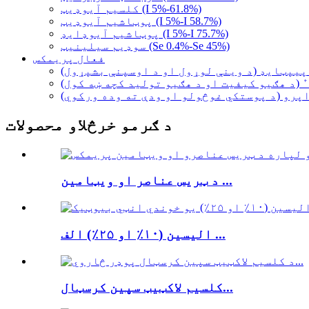
کلسیم آیوډیټ (I 5%-61.8%)
پوټاشیم آیوډیټ (I 5%-I 58.7%)
پوټاشیم آیوډایډ (I 5%-I 75.7%)
سوډیم سیلینیټ (Se 0.4%-Se 45%)
فعال پریمکس
پیپټایډ (د وینې لوړول او د اوسپنې بشپړول)
 (د هګیو کیفیت او د هګیو تولید کچه ښه کول)
پرو (د پوستکي غوڅولو او ودې ته وده ورکوي)
د ګرمو خرڅلاو محصولات
د ټریس عناصر او ویټامین ...
الیسین (۱۰٪ او ۲۵٪) الف ...
کلسیم لاکټیټ سپین کرسټال...