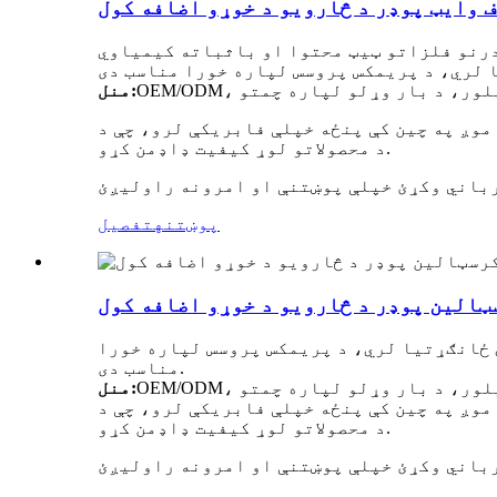
 وایټ پوډر د څارویو د خوړو اضافه کول
درنو فلزاتو ټیټ محتوا او باثباته کیمیاوي
منل:
موږ په چین کې پنځه خپلې فابریکې لرو، چې د FAMI-QS/ISO/GMP تصدیق شوي، د بشپړ تولید لاین سره. موږ به ستاسو لپاره د تولید ټوله پروسه وڅارو ترڅو
د محصولاتو لوړ کیفیت ډاډمن کړو.
پوښتنه
تفصیل
ټالین پوډر د څارویو د خوړو اضافه کول
 ځانګړتیا لري، د پریمکس پروسس لپاره خورا
مناسب دی.
منل:
موږ په چین کې پنځه خپلې فابریکې لرو، چې د FAMI-QS/ISO/GMP تصدیق شوي، د بشپړ تولید لاین سره. موږ به ستاسو لپاره د تولید ټوله پروسه وڅارو ترڅو
د محصولاتو لوړ کیفیت ډاډمن کړو.