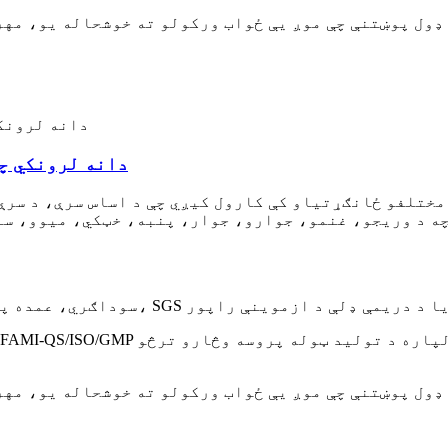
درې ګونی سوپر فاسفیټ ۴۶٪ P2O5 دان
مختلفو ځانګړتیاو کې کارول کیږي چې د اساس سرې، د سرې
کچه د وریجو، غنمو، جوارو، جوار، پنبه، خټکي، میوو، س
نل: OEM/ODM، سوداګري، عمده پلور، د بار وړلو لپاره چمتو، SGS یا د دریمې ډلې د ازموینې راپور