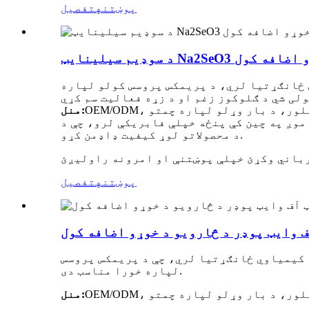
پوښتنه
تفصیل
و د خوړو اضافه کول
 ځانګړتیا لري، د پریمکس پروسس کولو لپاره
منل:
موږ په چین کې پنځه خپلې فابریکې لرو، چې د FAMI-QS/ISO/GMP تصدیق شوي، د بشپړ تولید لاین سره. موږ به ستاسو لپاره د تولید ټوله پروسه وڅارو ترڅو
د محصولاتو لوړ کیفیت ډاډمن کړو.
پوښتنه
تفصیل
 وایټ پوډر د څارویو د خوړو اضافه کول
 کیمیاوي ځانګړتیا لري، چې د پریمکس پروسس
لپاره خورا مناسب دی.
منل: