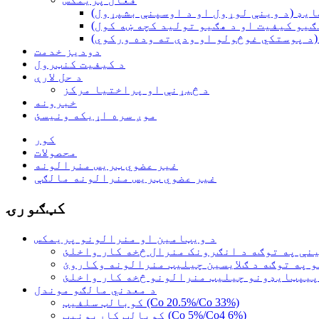
یډ (د وینې لوړول او د اوسپنې بشپړول)
ګیو کیفیت او د هګیو تولید کچه ښه کول)
د پوستکي غوڅولو او ودې ته وده ورکوي)
دودیز خدمت
د کیفیت کنټرول
د حل لارې
د څیړنې او پراختیا مرکز
خبرونه
موږ سره اړیکه ونیسئ
کور
محصولات
غیر عضوي ټریس منرالونه
غیر عضوي ټریس منرالونه مالګې
کټګورۍ
د ویټامین او منرالونو پریمکس
نې په توګه د انګرونک منرال څخه کار واخلئ
و په توګه د ګلایسین چیلیټ منرالونه وکاروئ
 پیپټایډونو چیلیټ منرالونو څخه کار واخلئ
د معدني مالګو موندل
کوبالټ سلفیټ (Co 20.5%/Co 33%)
کوبالټ کاربونیټ (Co 5%/Co4 6%)