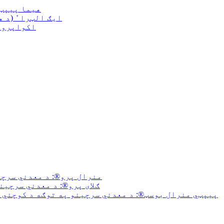
هیما پیپټا
ایګ الټرا⁺ (د ه
اکواپرو (
منرال پرو®: د معدني سرچی
ګلای پرو®: د معدني سرچین
پیپټي منرال بوسټ®: د معدني سرچینو په توګه د کوچني