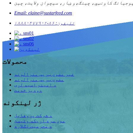
Email: elaine@sustarfeed.com
تلیفون: ۸۶-۱۸۸۸۰۴۷۷۹۰۲
محصولات
غیر عضوي ټریس منرالونه
عضوي ټریس منرالونه
د امینو اسید لړۍ
دودیز خدمت
ژر لینکونه
د شرکت پروفایل
موږ سره اړیکه ونیسئ
د محرمیت تګلاره