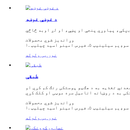
د غوښې غوښه
وړاندیز شوي محصولات
نور یی ولوله
طبقې
عدني تغذیه به د هګیو پوستکی رنګ کم کړي او
وړاندیز شوي محصولات
نور یی ولوله