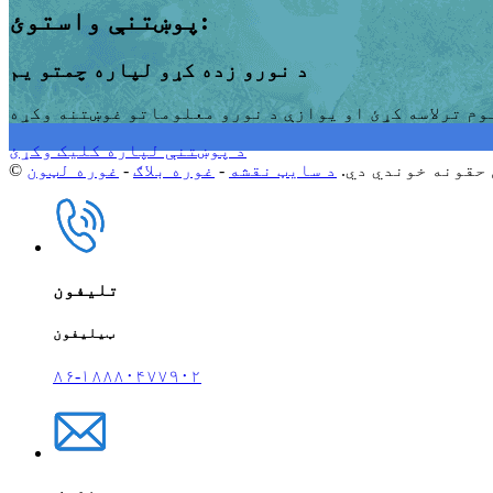
پوښتنې واستوئ:
د نورو زده کړو لپاره چمتو یم
بوم ترلاسه کړئ او یوازې د نورو معلوماتو غوښتنه وکړه
د پوښتنې لپاره کلیک وکړئ
د سایټ نقشه
-
غوره بلاګ
-
غوره لټون
تلیفون
ټیلیفون
۸۶-۱۸۸۸۰۴۷۷۹۰۲