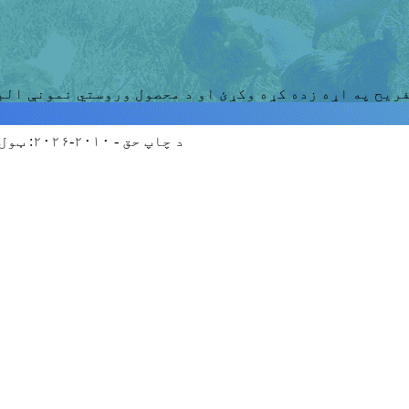
ریح ​​په اړه زده کړه وکړئ او د محصول وروستي نمونې ال
© د چاپ حق - ۲۰۱۰-۲۰۲۶: ټول حقونه خوندي دي.