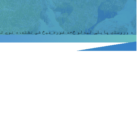
د وروستۍ پایلې لیدلو څخه غوره هیڅ شی نشته. د نوي تف