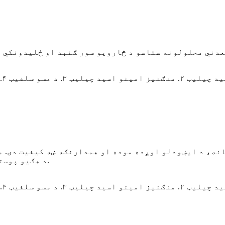
نه، د ایښودلو اوږده موده او همدارنګه ښه کیفیت دی. م
د هګیو پوستکی به د روښانه انامیل سره موټی او کلک کړي.