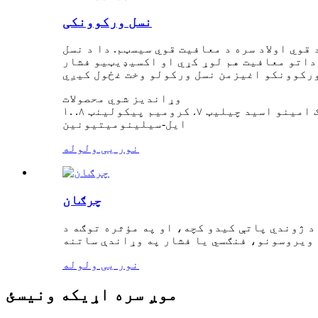
نسل ورکوونکی
وي اولاد سره د معافیت قوي سیسټم. دا د نسل
وداتو معافیت هم لوړ کړي او اکسیډیټیو فشار
وړاندیز شوي محصولات
۱. د مسو ګلایسین چیلیټ ۲. د ټریبیسک مسو کلورایډ ۳. فیرس ګلایسین چیلیټ ۵. منګنیز امینو اسید چیلیټ ۶. زنک امینو اسید چیلیټ ۷. کرومیم پیکولینټ ۸.
ایل-سیلینومیتیونین
نور یی ولوله
چرګان
د ژوندي پاتې کیدو کچه، او په مؤثره توګه د
نور یی ولوله
موږ سره اړیکه ونیسئ