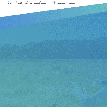
پته: نمبر ۱۴۷ چینګپو سړک، شوان ښار، پوجیانګ کاونټي، چینګډو ښار، سیچوان ولایت، چین