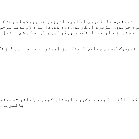
 کوو؛ ښه حاصلخیزي او اوږد اغیزمن نسل ورکولو وخت؛ د ق
ه خوندي، مؤثره او ګړندۍ لاره ده. دا به د ژوندیو موج
که د القاح کچه، د هګیو د ایستلو کچه، د ځوانو تخمونو 
باکتریا، ویروسونو، فنګسي یا فشار په وړاندې ساتنه.