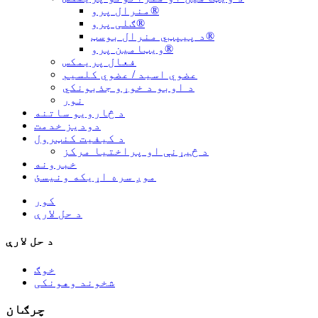
منرال پرو®
ګلی پرو®
د پیپټي منرال بوسټ®
ویټامین پرو®
فعال پریمکس
عضوي اسید / عضوي کلسیم
د اوبو د خوړو جذبونکي
نور
د څارویو ساتنه
دودیز خدمت
د کیفیت کنټرول
د څیړنې او پراختیا مرکز
خبرونه
موږ سره اړیکه ونیسئ
کور
د حل لارې
د حل لارې
خوګ
شخوند وهونکی
چرګان