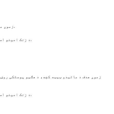
زموږ معدني محلولونه ستاسو د څارویو سور ګنبد او ځلیدونکي بڼکې، پیاوړې پنجې او پښې، او لږ اوبه څاڅي.
۱. د زنک امینو اسید چیلیټ ۲. منګنیز امینو اسید چیلیټ ۳. د مسو سلفیټ ۴. سوډیم سیلینیټ ۵. فیرس امینو اسید چیلیټ.
زموږ هدف د ماتیدو ټیټه کچه، د هګیو پوستکی روښا
۱. د زنک امینو اسید چیلیټ ۲. منګنیز امینو اسید چیلیټ ۳. د مسو سلفیټ ۴. سوډیم سیلینیټ ۵. فیرس امینو اسید چیلیټ.