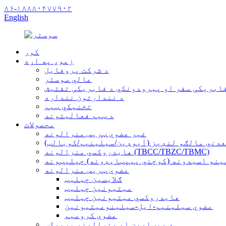
۸۶-۱۸۸۸۰۴۷۷۹۰۲
English
کور
زموږ په اړه
د شرکت پروفایل
عالي سوستر
فابریکې سفر او پیرودونکي د فابریکې تفتیش
د نندارتون ننداره
تخنیکي ټیم
د ټیم فعالیتونه
محصولات
غیر عضوي ټریس منرالونه
عدني مالګو لنډیز (آیوډین/سیلینیم/کوبالټ)
هایدروکسي منرالونه (TBCC/TBZC/TBMC)
ینو اسیدونه (کوچني پیپټایډونه) چیلیټونه
عضوي ټریس منرالونه
ګلایسین چیلیټ
میتیونین چیلیټ
هایدروکسي میتیونین چیلیټ
عضوي سیلینیم-ایل-سیلینومیتیونین
عضوي کرومیم
د ویټامین او منرالونو پریمکس