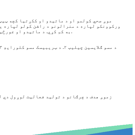
موږ صحي کولمو او د ماتیدو او ککړتیا کچه ټیټه
ورکوونکو لپاره د منرالونو د راشن کولو لپاره یو
به کم کړي. د ماتیدو او غورځیدو ستونزه او همدارنګه د بڼکو لوړیدل به کم شي. د نسل ورکوونکو اغیزمن نسل ورکولو وخت غځول کیږي.
زموږ هدف د چرګانو د تولید فعالیت لوړول دي ل