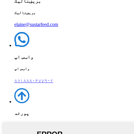
برېښنالیک
برېښنالیک
elaine@sustarfeed.com
واټس اپ
واټس اپ
۸۶۱۸۸۸۰۴۷۷۹۰۲
پورته